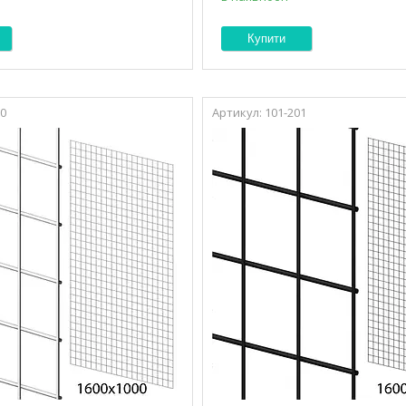
Купити
00
101-201