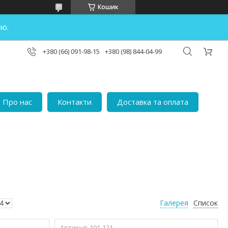
Кошик
ю.
+380 (66) 091-98-15
+380 (98) 844-04-99
Про нас
Контакти
Доставка та оплата
Галерея
Список
101-121