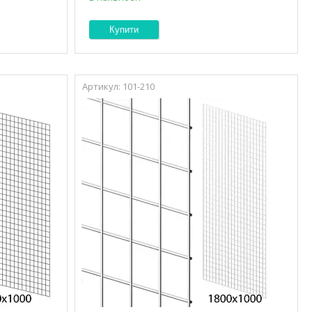
Купити
101-210