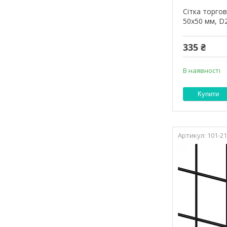
Сітка торго
50х50 мм, D2
335 ₴
В наявності
Купити
101-2