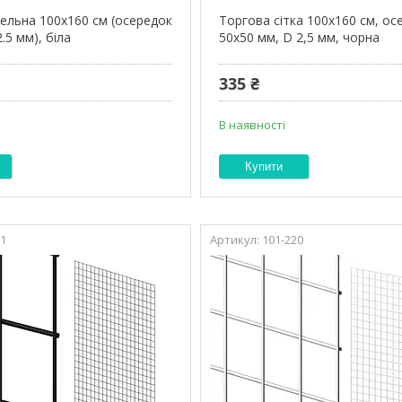
вельна 100х160 см (осередок
Торгова сітка 100х160 см, ос
.5 мм), біла
50х50 мм, D 2,5 мм, чорна
335 ₴
В наявності
Купити
11
101-220