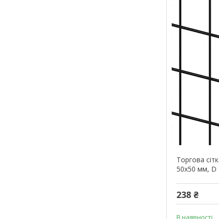
Торгова сітк
50х50 мм, D 
238 ₴
В наявності