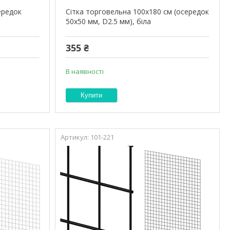
ередок
Сітка торговельна 100х180 см (осередок
50х50 мм, D2.5 мм), біла
355 ₴
В наявності
Купити
101-221