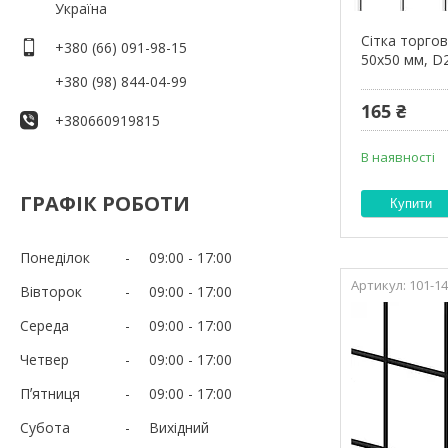
Україна
Сітка торго
+380 (66) 091-98-15
50х50 мм, D2
+380 (98) 844-04-99
165 ₴
+380660919815
В наявності
ГРАФІК РОБОТИ
Купити
Понеділок
09:00
17:00
101-1
Вівторок
09:00
17:00
Середа
09:00
17:00
Четвер
09:00
17:00
Пʼятниця
09:00
17:00
Субота
Вихідний