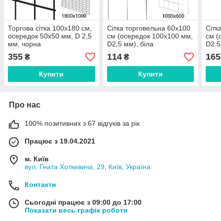
Торгова сітка 100х180 см,
Сітка торговельна 60х100
Сітк
осередок 50х50 мм, D 2,5
см (осередок 100х100 мм,
см (
мм, чорна
D2,5 мм), біла
D2.5
355
114
165
₴
₴
Купити
Купити
Про нас
100% позитивних з 67 відгуків за рік
Працює з 19.04.2021
м. Київ
вул. Гната Хоткевича, 29, Київ, Україна
Контакти
Сьогодні працює з 09:00 до 17:00
Показати весь графік роботи