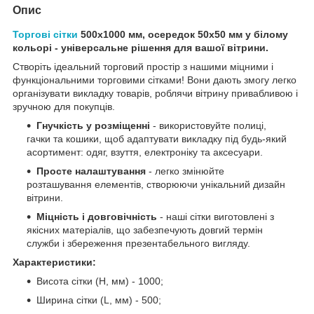
Опис
Торгові сітки
500х1000 мм, осередок 50х50 мм у білому
кольорі - універсальне рішення для вашої вітрини.
Створіть ідеальний торговий простір з нашими міцними і
функціональними торговими сітками! Вони дають змогу легко
організувати викладку товарів, роблячи вітрину привабливою і
зручною для покупців.
Гнучкість у розміщенні
- використовуйте полиці,
гачки та кошики, щоб адаптувати викладку під будь-який
асортимент: одяг, взуття, електроніку та аксесуари.
Просте налаштування
- легко змінюйте
розташування елементів, створюючи унікальний дизайн
вітрини.
Міцність і довговічність
- наші сітки виготовлені з
якісних матеріалів, що забезпечують довгий термін
служби і збереження презентабельного вигляду.
Характеристики:
Висота сітки (H, мм) - 1000;
Ширина сітки (L, мм) - 500;