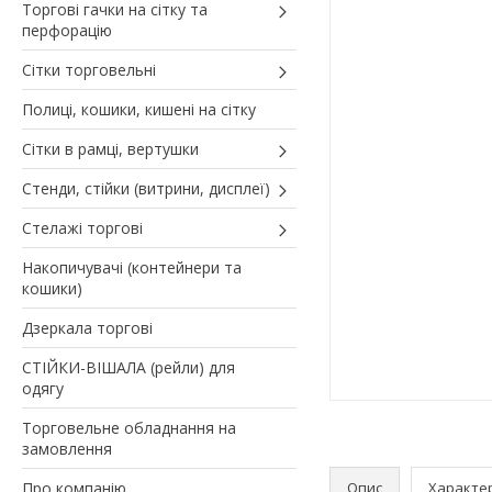
Торгові гачки на сітку та
перфорацію
Сітки торговельні
Полиці, кошики, кишені на сітку
Сітки в рамці, вертушки
Стенди, стійки (витрини, дисплеї)
Стелажі торгові
Накопичувачі (контейнери та
кошики)
Дзеркала торгові
СТІЙКИ-ВІШАЛА (рейли) для
одягу
Торговельне обладнання на
замовлення
Про компанію
Опис
Характе