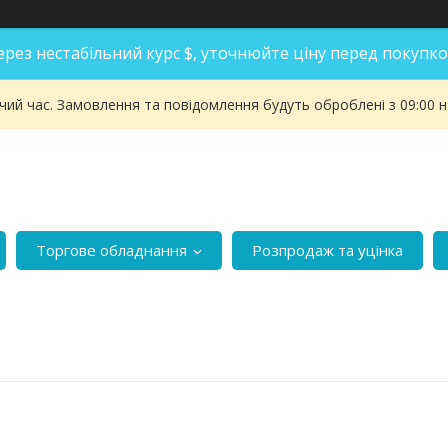
ерез нестабільний курс $, уточнюйте ціну перед покупко
чий час. Замовлення та повідомлення будуть оброблені з 09:00 
Торгове обладнання
Розпродаж та уцінка