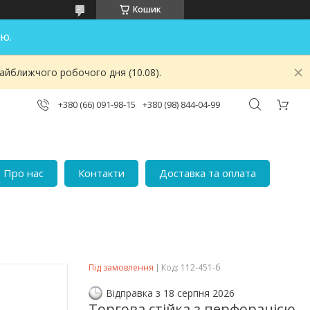
Кошик
ю.
найближчого робочого дня (10.08).
+380 (66) 091-98-15
+380 (98) 844-04-99
Про нас
Контакти
Доставка та оплата
Під замовлення
Код:
112-451-б
Відправка з 18 серпня 2026
Торгова стійка з перфорацією