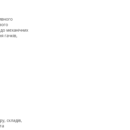
ивного
вого
 до механічних
я гачків,
у, складів,
та