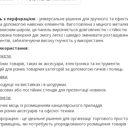
ь з перфорацією
- універсальне рішення для зручного та ефект
за допомогою навісних елементів. Виготовлена з міцного метале
захисним шаром, ця панель вирізняється довговічністю і стійкістю
вана поверхня дає змогу легко і швидко змінювати розташуванн
ентів, забезпечуючи високу гнучкість у використанні.
використання:
ркети:
них товарів, таких як аксесуари, електроніка та інструменти.
ій для різних товарних категорій за допомогою гачків і полиць.
вки:
одукції на виставках і в шоурумах.
сових або постійних стендів для презентації новинок.
інети:
очих місць із розміщенням канцелярського приладдя.
я різних аксесуарів та офісної техніки.
форацією - це ідеальне рішення для організації торгового простор
 приміщень, які потребують упорядкованого розміщення товарів 