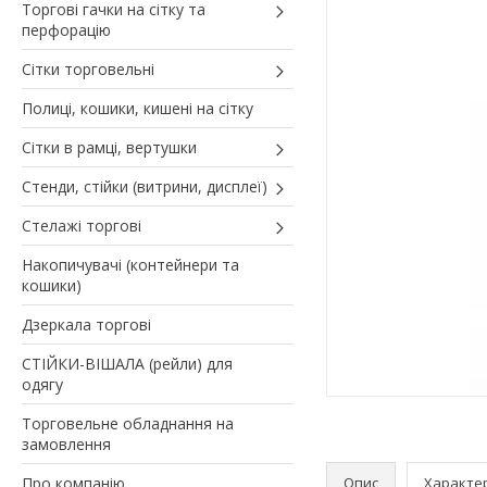
Торгові гачки на сітку та
перфорацію
Сітки торговельні
Полиці, кошики, кишені на сітку
Сітки в рамці, вертушки
Стенди, стійки (витрини, дисплеї)
Стелажі торгові
Накопичувачі (контейнери та
кошики)
Дзеркала торгові
СТІЙКИ-ВІШАЛА (рейли) для
одягу
Торговельне обладнання на
замовлення
Про компанію
Опис
Характе