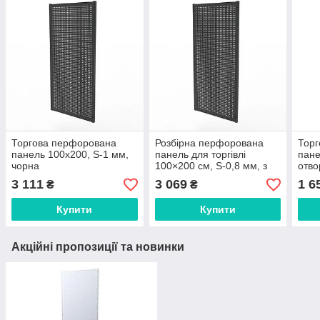
Торгова перфорована
Розбірна перфорована
Тор
панель 100х200, S-1 мм,
панель для торгівлі
пане
чорна
100×200 см, S-0,8 мм, з
отво
отворами 5х5 мм, чорна
S-0,
3 111
3 069
1 6
₴
₴
Купити
Купити
Акційні пропозиції та новинки