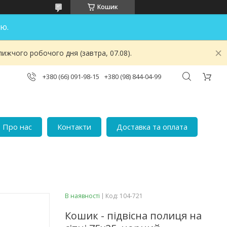
Кошик
ю.
ижчого робочого дня (завтра, 07.08).
+380 (66) 091-98-15
+380 (98) 844-04-99
Про нас
Контакти
Доставка та оплата
В наявності
Код:
104-721
Кошик - підвісна полиця на