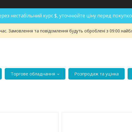
ерез нестабільний курс $, уточнюйте ціну перед покупко
 час. Замовлення та повідомлення будуть оброблені з 09:00 найбл
Торгове обладнання
Розпродаж та уцінка