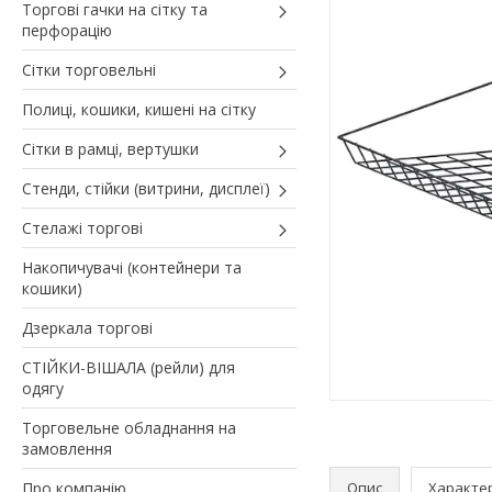
Торгові гачки на сітку та
перфорацію
Сітки торговельні
Полиці, кошики, кишені на сітку
Сітки в рамці, вертушки
Стенди, стійки (витрини, дисплеї)
Стелажі торгові
Накопичувачі (контейнери та
кошики)
Дзеркала торгові
СТІЙКИ-ВІШАЛА (рейли) для
одягу
Торговельне обладнання на
замовлення
Про компанію
Опис
Характе