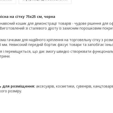
існа на сітку 75х25 см, чорна
 навісний кошик для демонстрації товарів - чудове рішення для 
 Виготовлений зі сталевого дроту із захисним порошковим покр
а гачками для надійного кріплення на торговельну сітку з розм
 мм. Невисокий передній бортик фіксує товари та запобігає їхнь
я і переміщується, що дає змогу швидко створювати функціональ
трини.
ь для розміщення:
аксесуарів, косметики, сувенірів, канцтоварі
кого розміру.