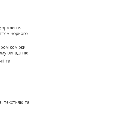
оформлення
иттям чорного
іром комірки
ому випадінню.
ні та
в, текстилю та