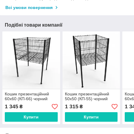
Всі умови повернення
Подібні товари компанії
Кошик презентаційний
Кошик презентаційний
Коши
60х60 (КП-66) чорний
50х50 (КП-55) чорний
60х6
1 345
1 315
1 3
₴
₴
Купити
Купити