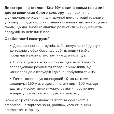
Двосторонній стелаж «Єва-90» з одинарними гачками і
двома кошиками білого кольору -
це практичне і
функціональне рішення для зручної демонстрації товарів в
упаковці. Обидві сторони стелажа оснащені шістьма ярусами
гачків, що дає змогу компактно розмістити значну кількість
продукції на невеликій площі.
Особливості конструкції:
Двостороння конструкція: забезпечує легкий доступ
до товарів з обох боків, що робить пошук і вибір
продукції максимально зручним для покупців.
Шість ярусів на кожній стороні: дають можливість
впорядковано розмістити товари різних типів, від
канцелярії до аксесуарів і дрібної побутової техніки.
Гачки: кожен ярус оснащений 10-ма гачками
завдовжки 150 мм, з відстанню між ними 100 мм, що
дає змогу ефективно використовувати простір для
товарів у блістерній або підвісній упаковці.
Білий колір стелажа додає свіжості та сучасності в
оформлення торгової зони, роблячи його стильним
елементом інтер'єру.