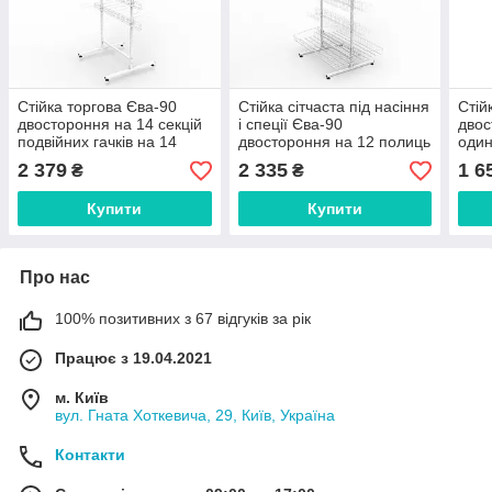
Стійка торгова Єва-90
Стійка сітчаста під насіння
Стій
двостороння на 14 секцій
і спеції Єва-90
двос
подвійних гачків на 14
двостороння на 12 полиць
один
секцій
(9 см) і два кошики прямі
коши
2 379
2 335
1 6
₴
₴
Купити
Купити
Про нас
100% позитивних з 67 відгуків за рік
Працює з 19.04.2021
м. Київ
вул. Гната Хоткевича, 29, Київ, Україна
Контакти