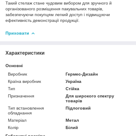
Такий стелаж стане чудовим вибором для зручного й
організованого розміщення пакувальних товарів,
забезпечуючи покупцям легкий доступ і підвищуючи
ефективність демонстрації продукції.
Приховати
Характеристики
Основні
Виробник
Гермес-Дизайн
Країна виробник
Україна
Тип
Стійка
Призначення
Для широкого спектру
товарів
Тип встановлення
Підлоговий
обладнання
Матеріал
Метал
Колір
Білий
Габаритні розміри