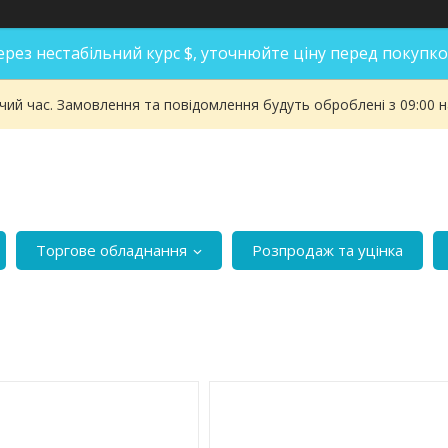
ерез нестабільний курс $, уточнюйте ціну перед покупко
чий час. Замовлення та повідомлення будуть оброблені з 09:00 
Торгове обладнання
Розпродаж та уцінка