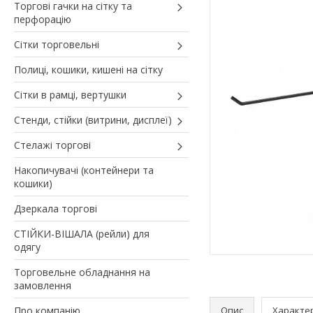
Торгові гачки на сітку та
перфорацію
Сітки торговельні
Полиці, кошики, кишені на сітку
Сітки в рамці, вертушки
Стенди, стійки (витрини, дисплеї)
Стелажі торгові
Накопичувачі (контейнери та
кошики)
Дзеркала торгові
СТІЙКИ-ВІШАЛА (рейли) для
одягу
Торговельне обладнання на
замовлення
Про компанію
Опис
Характе