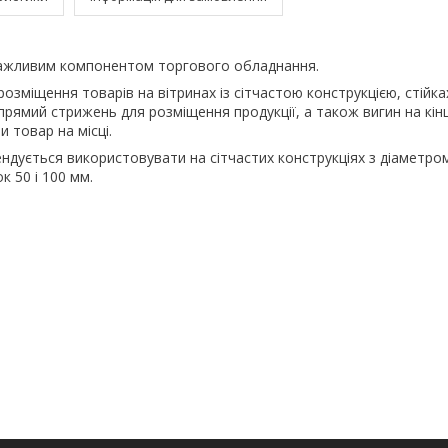
ажливим компонентом торгового обладнання.
озміщення товарів на вітринах із сітчастою конструкцією, стійках
прямий стрижень для розміщення продукції, а також вигин на кінц
 товар на місці.
ндується використовувати на сітчастих конструкціях з діаметром
к 50 і 100 мм.