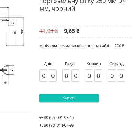
торговельну сітку 250 мм D4
мм, чорний
11,93 ₴
9,65 ₴
Мінімальна сума замовлення на сайті — 200 ₴
Днів
Годин
Хвилин
Секунд
0
0
0
0
0
0
0
0
Купити
+380 (66) 091-98-15
+380 (98) 844-04-99