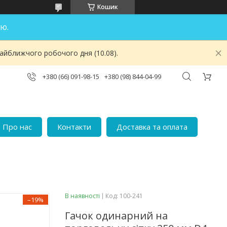
Кошик
ю.
найближчого робочого дня (10.08).
+380 (66) 091-98-15
+380 (98) 844-04-99
Про нас
Контакти
Доставка та оплата
В наявності
Код:
100-241
–19%
Гачок одинарний на