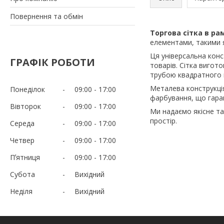
Повернення та обмін
Торгова сітка в ра
елементами, такими я
Ця універсальна конс
ГРАФІК РОБОТИ
товарів. Сітка вигот
трубою квадратного п
Металева конструкці
Понеділок
09:00
17:00
фарбування, що гаран
Вівторок
09:00
17:00
Ми надаємо якісне т
простір.
Середа
09:00
17:00
Четвер
09:00
17:00
Пʼятниця
09:00
17:00
Субота
Вихідний
Неділя
Вихідний