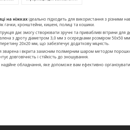
мці на ніжках
ідеально підходить для використання з різними на
к гачки, кронштейни, кишені, полиці та кошики.
трукція дає змогу створювати зручні та привабливі вітрини для д
овлена з дроту діаметром 3,0 мм з осередками розміром 50х50 мм
еретину 20х20 мм, що забезпечує додаткову міцність.
я зварена і вкрита захисним полімерним шаром методом порошк
тує довговічність і стійкість до зношування.
а надійне обладнання, яке допоможе вам ефективно організуват