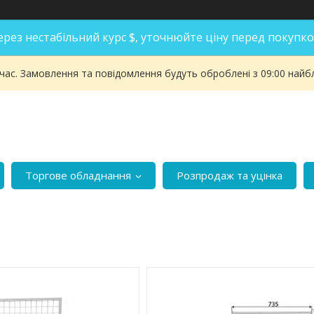
ерез нестабільний курс $, уточнюйте ціну перед покупко
 час. Замовлення та повідомлення будуть оброблені з 09:00 найбл
Торгове обладнання
Розпродаж та уцінка