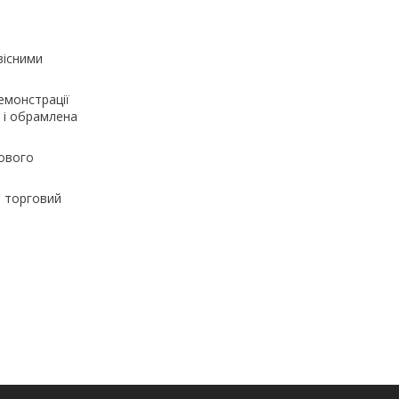
вісними
емонстрації
 і обрамлена
ового
и торговий