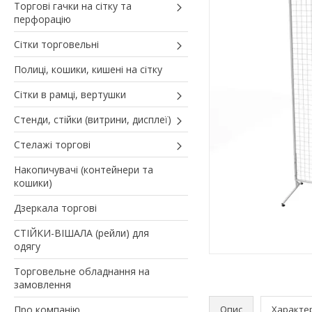
Торгові гачки на сітку та
перфорацію
Сітки торговельні
Полиці, кошики, кишені на сітку
Сітки в рамці, вертушки
Стенди, стійки (витрини, дисплеї)
Стелажі торгові
Накопичувачі (контейнери та
кошики)
Дзеркала торгові
СТІЙКИ-ВІШАЛА (рейли) для
одягу
Торговельне обладнання на
замовлення
Про компанію
Опис
Характе