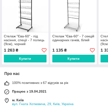
Стелаж "Єва-60" - під
Стелаж "Єва-60" - 7 секцій
Стел
насіння, спеції - 7 полиць
одинарних гачків, білий
насі
(9см), чорний
(9см
чор
1 263
1 135
1 3
₴
₴
Купити
Купити
Про нас
100% позитивних з 67 відгуків за рік
Працює з 19.04.2021
м. Київ
вул. Гната Хоткевича, 29, Київ, Україна