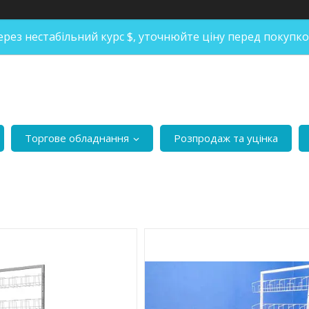
ерез нестабільний курс $, уточнюйте ціну перед покупко
Торгове обладнання
Розпродаж та уцінка