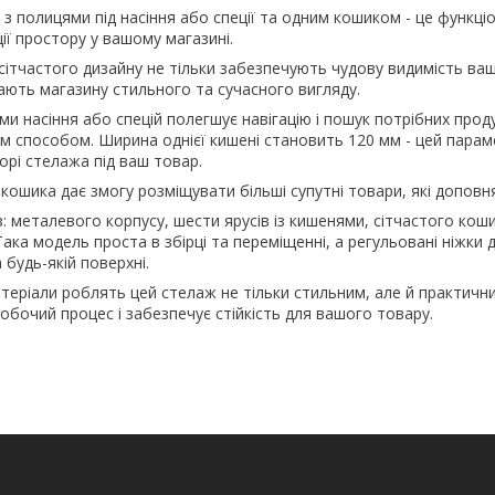
з полицями під насіння або спеції та одним кошиком - це функці
ії простору у вашому магазині.
ь сітчастого дизайну не тільки забезпечують чудову видимість ва
ають магазину стильного та сучасного вигляду.
ми насіння або спецій полегшує навігацію і пошук потрібних прод
м способом. Ширина однієї кишені становить 120 мм - цей пара
орі стелажа під ваш товар.
 кошика дає змогу розміщувати більші супутні товари, які доповня
: металевого корпусу, шести ярусів із кишенями, сітчастого коши
Така модель проста в збірці та переміщенні, а регульовані ніжки
 будь-якій поверхні.
матеріали роблять цей стелаж не тільки стильним, але й практични
обочий процес і забезпечує стійкість для вашого товару.