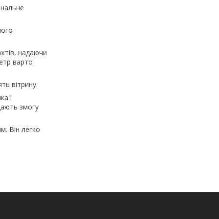
ональне
шого
уктів, надаючи
метр варто
ть вітрину.
ка і
 дають змогу
м. Він легко