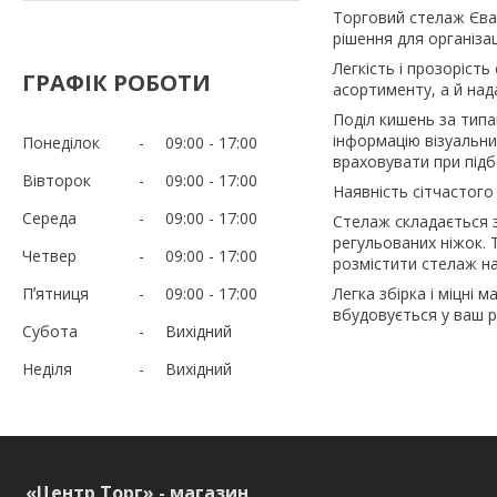
Торговий стелаж Єва 
рішення для організац
Легкість і прозоріст
ГРАФІК РОБОТИ
асортименту, а й над
Поділ кишень за типа
інформацію візуальни
Понеділок
09:00
17:00
враховувати при підб
Вівторок
09:00
17:00
Наявність сітчастого
Середа
09:00
17:00
Стелаж складається з
регульованих ніжок. 
Четвер
09:00
17:00
розмістити стелаж на
Пʼятниця
09:00
17:00
Легка збірка і міцні 
вбудовується у ваш р
Субота
Вихідний
Неділя
Вихідний
«Центр Торг» - магазин