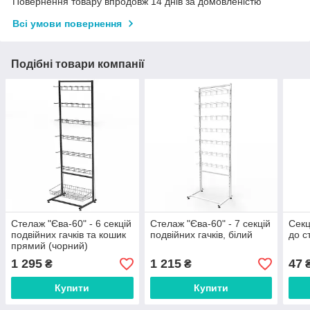
Повернення товару впродовж 14 днів за домовленістю
Всі умови повернення
Подібні товари компанії
Стелаж "Єва-60" - 6 секцій
Стелаж "Єва-60" - 7 секцій
Секц
подвійних гачків та кошик
подвійних гачків, білий
до с
прямий (чорний)
1 295
1 215
47
₴
₴
Купити
Купити