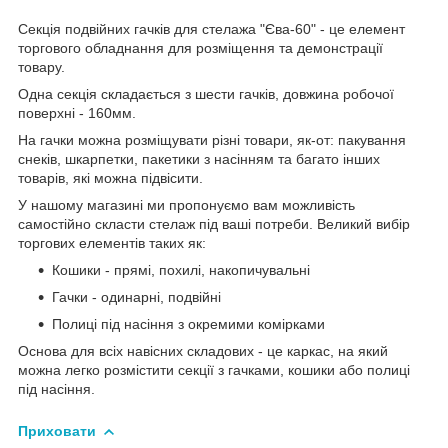
Секція подвійних гачків для стелажа "Єва-60" - це елемент
торгового обладнання для розміщення та демонстрації
товару.
Одна секція складається з шести гачків, довжина робочої
поверхні - 160мм.
На гачки можна розміщувати різні товари, як-от: пакування
снеків, шкарпетки, пакетики з насінням та багато інших
товарів, які можна підвісити.
У нашому магазині ми пропонуємо вам можливість
самостійно скласти стелаж під ваші потреби. Великий вибір
торгових елементів таких як:
Кошики - прямі, похилі, накопичувальні
Гачки - одинарні, подвійні
Полиці під насіння з окремими комірками
Основа для всіх навісних складових - це каркас, на який
можна легко розмістити секції з гачками, кошики або полиці
під насіння.
Приховати