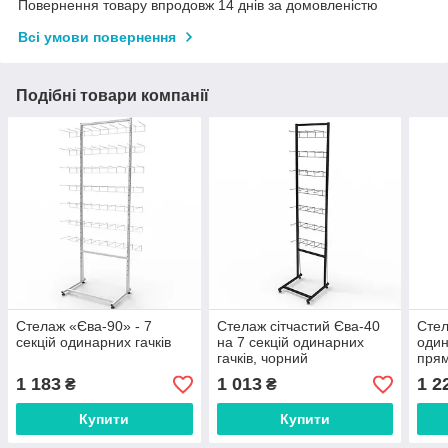
Повернення товару впродовж 14 днів за домовленістю
Всі умови повернення
Подібні товари компанії
Стелаж «Єва-90» - 7
Стелаж сітчастий Єва-40
Стел
секцій одинарних гачків
на 7 секцій одинарних
один
гачків, чорний
прям
1 183
1 013
1 2
₴
₴
Купити
Купити