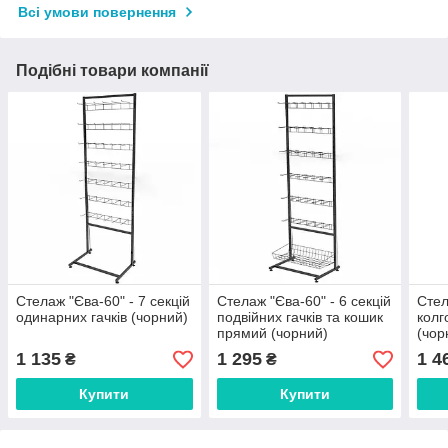
Всі умови повернення
Подібні товари компанії
Стелаж "Єва-60" - 7 секцій
Стелаж "Єва-60" - 6 секцій
Стел
одинарних гачків (чорний)
подвійних гачків та кошик
колг
прямий (чорний)
(чор
1 135
1 295
1 4
₴
₴
Купити
Купити