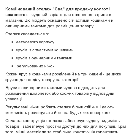
Комбінований стелаж "Єва" для продажу колгот і
шкарпеток
- чудовий варіант для створення вітрини в
магазині. Цю модель оснащено сітчастими кошиками й
одинарними гачками для розміщення товару.
Стелаж складається з:
металевого корпусу
ярусів із сітчастими кошиками
ярусів з одинарними гачками
регульованих ніжок
Кожен ярус з кошиками розділений на три кишені - це дуже
зручно для поділу товару на категорії.
Яруси з одинарними гачками чудово підходять для
розміщення шкарпеток або схожих товарів у відповідній
упаковці.
Регульовані ніжки роблять стелаж більш стійким і дають
можливість розміщувати його на будь-яких поверхнях.
Сітчаста конструкція стелажа забезпечує чудову видимість
товарів і забезпечує простий доступ до них для покупців. Крім
того, міцні матеріали та стабільна конструкція гарантують