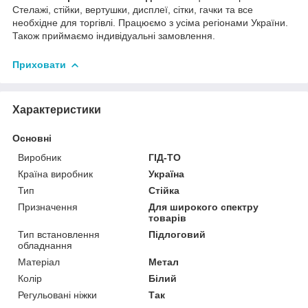
Стелажі, стійки, вертушки, дисплеї, сітки, гачки та все
необхідне для торгівлі. Працюємо з усіма регіонами України.
Також приймаємо індивідуальні замовлення.
Приховати
Характеристики
Основні
Виробник
ГІД-ТО
Країна виробник
Україна
Тип
Стійка
Призначення
Для широкого спектру
товарів
Тип встановлення
Підлоговий
обладнання
Матеріал
Метал
Колір
Білий
Регульовані ніжки
Так