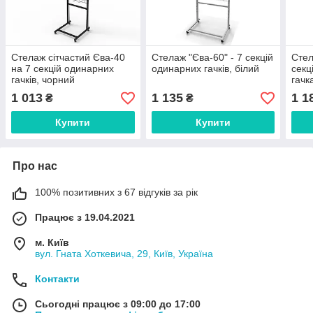
Стелаж сітчастий Єва-40
Стелаж "Єва-60" - 7 секцій
Стел
на 7 секцій одинарних
одинарних гачків, білий
секц
гачків, чорний
гачк
1 013
1 135
1 1
₴
₴
Купити
Купити
Про нас
100% позитивних з 67 відгуків за рік
Працює з 19.04.2021
м. Київ
вул. Гната Хоткевича, 29, Київ, Україна
Контакти
Сьогодні працює з 09:00 до 17:00