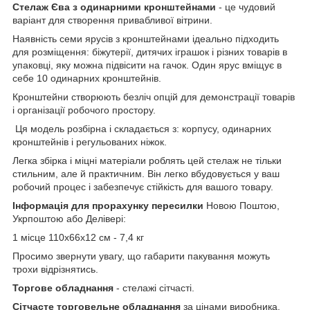
Стелаж Єва з одинарними кронштейнами
- це чудовий
варіант для створення привабливої вітрини.
Наявність семи ярусів з кронштейнами ідеально підходить
для розміщення: біжутерії, дитячих іграшок і різних товарів в
упаковці, яку можна підвісити на гачок. Один ярус вміщує в
себе 10 одинарних кронштейнів.
Кронштейни створюють безліч опцій для демонстрації товарів
і організації робочого простору.
Ця модель розбірна і складається з: корпусу, одинарних
кронштейнів і регульованих ніжок.
Легка збірка і міцні матеріали роблять цей стелаж не тільки
стильним, але й практичним. Він легко вбудовується у ваш
робочий процес і забезпечує стійкість для вашого товару.
Інформація для прорахунку пересилки
Новою Поштою,
Укрпоштою або Делівері:
1 місце 110х66х12 см - 7,4 кг
Просимо звернути увагу, що габарити пакування можуть
трохи відрізнятись.
Торгове обладнання
- стелажі сітчасті.
Сітчасте торговельне обладнання
за цінами виробника.