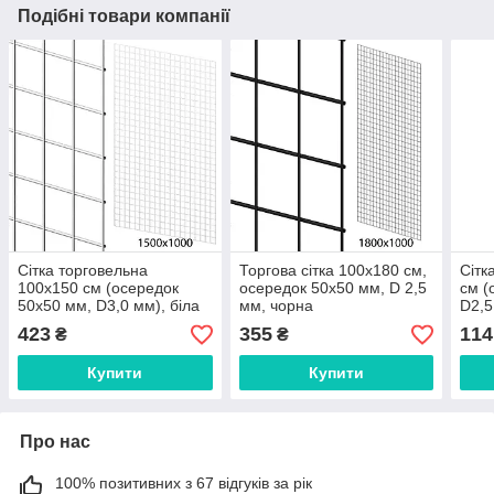
Подібні товари компанії
Сітка торговельна
Торгова сітка 100х180 см,
Сітк
100х150 см (осередок
осередок 50х50 мм, D 2,5
см (
50х50 мм, D3,0 мм), біла
мм, чорна
D2,5
423
355
114
₴
₴
Купити
Купити
Про нас
100% позитивних з 67 відгуків за рік