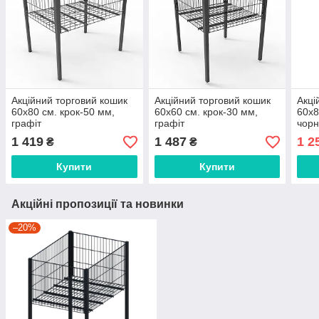
Акційний торговий кошик
Акційний торговий кошик
Акці
60х80 см. крок-50 мм,
60х60 см. крок-30 мм,
60х8
графіт
графіт
чор
1 419
1 487
1 2
₴
₴
Купити
Купити
Акційні пропозиції та новинки
–20%