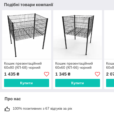
Подібні товари компанії
Кошик презентаційний
Кошик презентаційний
Коши
60х80 (КП-68) чорний
60х60 (КП-66) чорний
60х8
1 435
1 345
2 0
₴
₴
Купити
Купити
Про нас
100% позитивних з 67 відгуків за рік