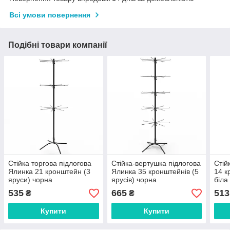
Всі умови повернення
Подібні товари компанії
Стійка торгова підлогова
Стійка-вертушка підлогова
Стій
Ялинка 21 кронштейн (3
Ялинка 35 кронштейнів (5
14 к
яруси) чорна
ярусів) чорна
біла
535
665
513
₴
₴
Купити
Купити