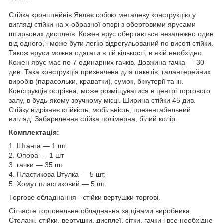
Стійка кронштейнів.Являє собою металеву конструкцію у
вигляді стійки на х-образної опорі з обертовими ярусами
штирьових дисплеїв. Кожен ярус обертається незалежно один
від одного, і може бути легко відрегульований по висоті стійки.
Також яруси можна одягати в тій кількості, в якій необхідно.
Кожен ярус має по 7 одинарних гачків. Довжина гачка ― 30
див. Така конструкція призначена для пакетів, галантерейних
виробів (парасольки, краватки), сумок, біжутерії та ін.
Конструкція острівна, може розміщуватися в центрі торгового
залу, в будь-якому зручному місці. Ширина стійки 45 див.
Стійку відрізняє стійкість, мобільність, презентабельний
вигляд. Забарвлення стійка полімерна, білий колір.
Комплектація:
1. Штанга ― 1 шт.
2. Опора ― 1 шт
3. гачки ― 35 шт.
4. Пластикова Втулка ― 5 шт.
5. Хомут пластиковий ― 5 шт.
Торгове обладнання - стійки вертушки торгові.
Сітчасте торговельне обладнання за цінами виробника.
Стелажі, стійки, вертушки, дисплеї, сітки, гачки і все необхідне