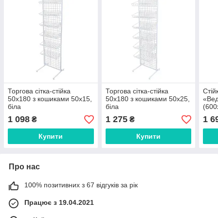
Торгова сітка-стійка
Торгова сітка-стійка
Стій
50х180 з кошиками 50х15,
50х180 з кошиками 50х25,
«Вед
біла
біла
(600
1 098
1 275
1 6
₴
₴
Купити
Купити
Про нас
100% позитивних з 67 відгуків за рік
Працює з 19.04.2021