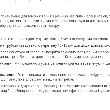
і призначена для використання з різними навісними елементами, 
ишені, полиці та кошики. Ця універсальна конструкція дає змогу 
 підходять для демонстрації товару.
а виготовлена з дроту діаметром 2,5 мм з осередками розміром 
а трубою квадратного перетину 15х15 мм для додаткової міцно
ева конструкція зварена і покрита захисним полімерним шаро
ня, що забезпечує довговічність і стійкість до зношування.
Україні
: Ми працюємо з усіма регіонами країни, забезпечуючи шви
мовлення
: Готові виконати замовлення за вашими індивідуальни
 що повністю відповідають вашим потребам.
ля отримання додаткової інформації та оформлення замовлення.
а надійне обладнання, яке допоможе вам ефективно організуват