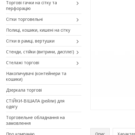
Торгові гачки на сітку та
перфорацію
Сітки торговельні
Полиці, кошики, кишені на сітку
Сітки в рамці, вертушки
Стенди, стійки (витрини, дисплеї)
Стелажі торгові
Накопичувачі (контейнери та
кошики)
Дзеркала торгові
СТІЙКИ-ВІШАЛА (рейли) для
одягу
Торговельне обладнання на
замовлення
Про компанію
Опис
Характе