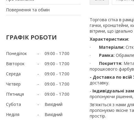
Повернення та обмін
Торгова сітка в рамц
гачки, кронштейни, к
вітрини, що ідеально
ГРАФІК РОБОТИ
Характеристики:
·
Матеріали:
Сітк
Понеділок
09:00
17:00
·
Рамка:
Обрамлен
·
Покриття:
Метал
Вівторок
09:00
17:00
порошкового фарбуван
Середа
09:00
17:00
- Доставка по всій 
доставку.
Четвер
09:00
17:00
-
Індивідуальні за
Пʼятниця
09:00
17:00
пропонуючи рішення,
Субота
Вихідний
Зв'яжіться з нами д
пропонуємо якісне т
Неділя
Вихідний
простір.