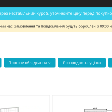
ерез нестабільний курс $, уточнюйте ціну перед покупко
чий час. Замовлення та повідомлення будуть оброблені з 09:00 
Торгове обладнання
Розпродаж та уцінка