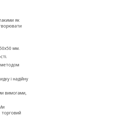
такими як
створювати
50х50 мм.
сті.
м методом
дку і надійну
ми вимогами,
 Ми
и торговий