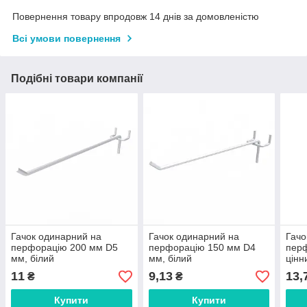
Повернення товару впродовж 14 днів за домовленістю
Всі умови повернення
Подібні товари компанії
Гачок одинарний на
Гачок одинарний на
Гачо
перфорацію 200 мм D5
перфорацію 150 мм D4
перф
мм, білий
мм, білий
цінн
D4 м
11
9,13
13,
₴
₴
Купити
Купити