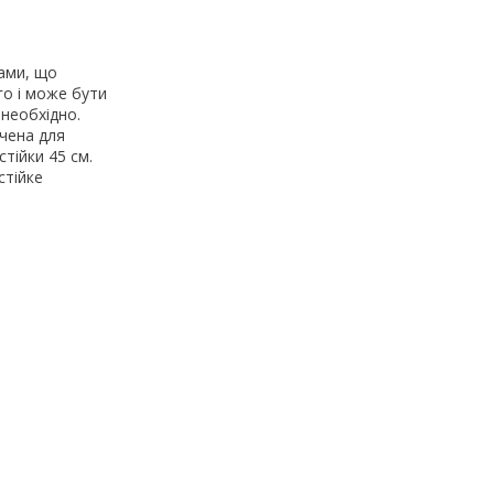
сами, що
го і може бути
 необхідно.
ачена для
стійки 45 см.
стійке