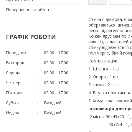
Повернення та обмін
Стійка підлогова. Є м
обертаються, штирьо
легко відрегульований
ГРАФІК РОБОТИ
Кожен ярус має по 7 
пакетів, галантерейни
Стійку відрізняється
Понеділок
09:00
17:00
полімерне, білий колі
Комплектація:
Вівторок
09:00
17:00
1. Штанга - 1 шт
Середа
09:00
17:00
2. Опора - 1 шт
Четвер
09:00
17:00
3. гачки - 21 шт
Пʼятниця
09:00
17:00
4. Втулка пластикова 
5. Хомут пластиковий
Субота
Вихідний
Інформація для пр
Неділя
Вихідний
2 місця: 50х45х20 - 1,
90х7х4 - 1,4