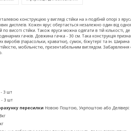
еталевою конструкцією у вигляді стійки на х-подібній опорі з яру
вих дисплеїв. Кожен ярус обертається незалежно один від одно
 по висоті стійки. Також яруси можна одягати в тій кількості, де
одинарних гачків. Довжина гачка - 30 см. Така конструкція призн
х виробів (парасольки, краватки), сумок, біжутерії та ін. Ширина 
 стійкістю, мобільністю, презентабельним виглядом. Забарвлення 
р.
- 3 шт
 - 3 шт
орахунку пересилки
Новою Поштою, Укрпоштою або Делівері:
8кг
кг