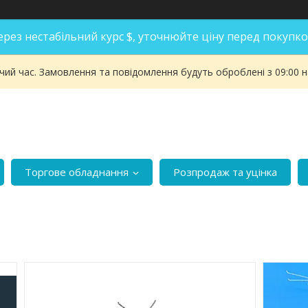
ерез нестабільний курс $, уточнюйте ціну перед покупко
чий час. Замовлення та повідомлення будуть оброблені з 09:00 
Торгове обладнання
Розпродаж та уцінка