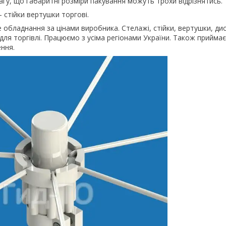
гу, що габаритні розміри пакування можуть трохи відрізнятись.
 стійки вертушки торгові.
 обладнання за цінами виробника. Стелажі, стійки, вертушки, дисп
е для торгівлі. Працюємо з усіма регіонами України. Також прийма
ення.