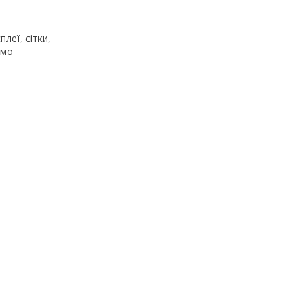
леї, сітки,
ємо