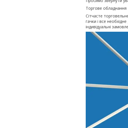
Просимо звернути ува
Торгове обладнання -
Сітчасте торговельне
гачки і все необхідн
індивідуальні замовл