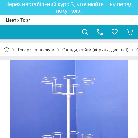
Через нестабільний курс $, уточнюйте ціну перед
покупкою.
Центр Торг
Товари та послуги
Стенди, стійки (вітрини, дисплеї)