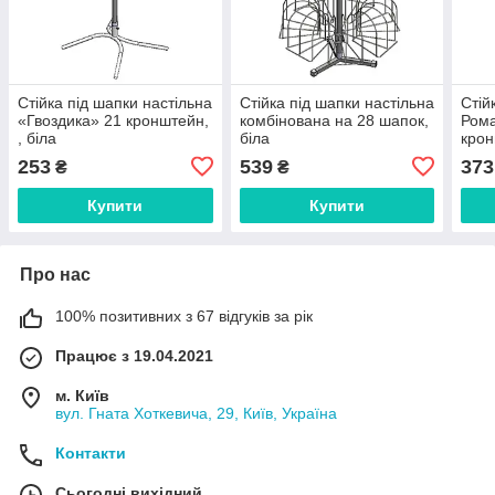
Стійка під шапки настільна
Стійка під шапки настільна
Стій
«Гвоздика» 21 кронштейн,
комбінована на 28 шапок,
Рома
, біла
біла
крон
253
539
373
₴
₴
Купити
Купити
Про нас
100% позитивних з 67 відгуків за рік
Працює з 19.04.2021
м. Київ
вул. Гната Хоткевича, 29, Київ, Україна
Контакти
Сьогодні вихідний