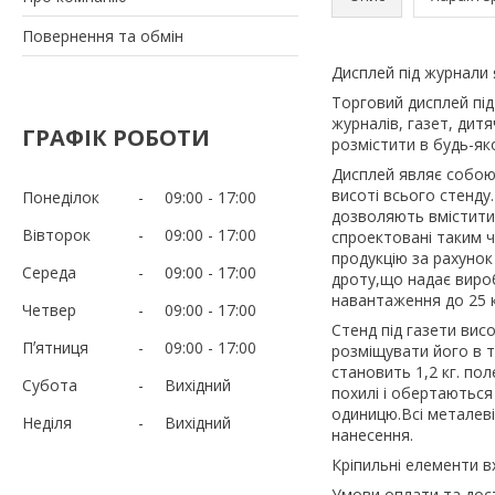
Повернення та обмін
Дисплей під журнали
Торговий дисплей під
журналів, газет, дит
ГРАФІК РОБОТИ
розмістити в будь-як
Дисплей являє собою 
висоті всього стенду.
Понеділок
09:00
17:00
дозволяють вмістити 
Вівторок
09:00
17:00
спроектовані таким 
продукцію за рахунок
Середа
09:00
17:00
дроту,що надає вироб
навантаження до 25 
Четвер
09:00
17:00
Стенд під газети вис
Пʼятниця
09:00
17:00
розміщувати його в т
становить 1,2 кг. по
Субота
Вихідний
похилі і обертаються
одиницю.Всі металеві
Неділя
Вихідний
нанесення.
Кріпильні елементи в
Умови оплати та дост