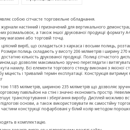
 являє собою сітчасте торговельне обладнання.
 журнали настінний і призначений для вертикального демонстраці
ячих розмальовок, а також іншої друкованої продукції формату А
ому магазині або торговій точці.
цілісний виріб, що складається з каркаса і восьми полиць, розт
 Розміри полиць складають у висоту 206 міліметрів і ширину 270 
достатню кількість друкованої продукції. Полиці сітчастого дисп
чином,що дозволяє максимально зручно переглядати і витягуват
 кута нахилу. Всі елементи торгового стенду виконані з якісної с
у міцність і тривалий термін експлуатації. Конструкція витриму
кг
отою 1185 міліметрів, шириною 235 міліметрів що дозволяє зручн
орговому павільйоні на стіні і значно економить простір. Невели
легшує транспортування і зберігання виробу. Дисплей можливо в
 підлогові основи, а також використовувати як самостійну торго
 частини конструкції пофарбовані у білий колір методом порош
ходять в комплектацію.
авки товарів дивіться у відповідному розділі сайту