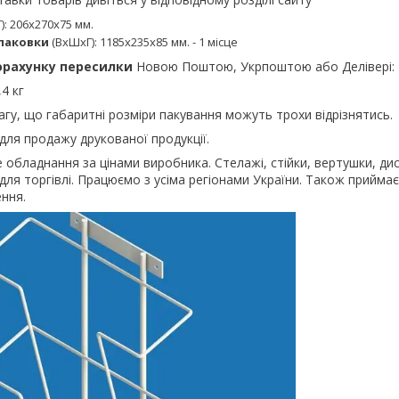
: 206х270х75 мм.
упаковки
(ВхШхГ):
1185х235х85
мм.
- 1 місце
орахунку пересилки
Новою Поштою, Укрпоштою або Делівері:
,4 кг
гу, що габаритні розміри пакування можуть трохи відрізнятись.
ля продажу друкованої продукції.
 обладнання за цінами виробника. Стелажі, стійки, вертушки, дисп
е для торгівлі. Працюємо з усіма регіонами України. Також прийма
ення.