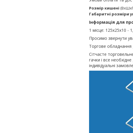
Розмір кишені
(ВхШхГ)
Габаритні розміри 
Інформація для пр
1 місце: 125х25х10 - 1
Просимо звернути ува
Торгове обладнання д
Сітчасте торговельне
гачки і все необхідн
індивідуальні замовл