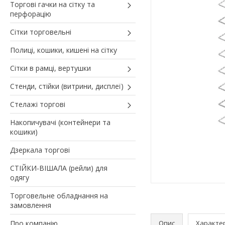
Торгові гачки на сітку та
перфорацію
Сітки торговельні
Полиці, кошики, кишені на сітку
Сітки в рамці, вертушки
Стенди, стійки (витрини, дисплеї)
Стелажі торгові
Накопичувачі (контейнери та
кошики)
Дзеркала торгові
СТІЙКИ-ВІШАЛА (рейли) для
одягу
Торговельне обладнання на
замовлення
Про компанію
Опис
Характе