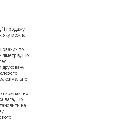
ї і продажу
4, яку можна
ашованих по
міліметрів, що
лея
и друковану
талевого
є максимальне
о і компактно
ка вага, що
становити на
ву
кового