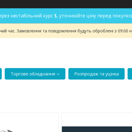
ерез нестабільний курс $, уточнюйте ціну перед покупко
чий час. Замовлення та повідомлення будуть оброблені з 09:00 
Торгове обладнання
Розпродаж та уцінка