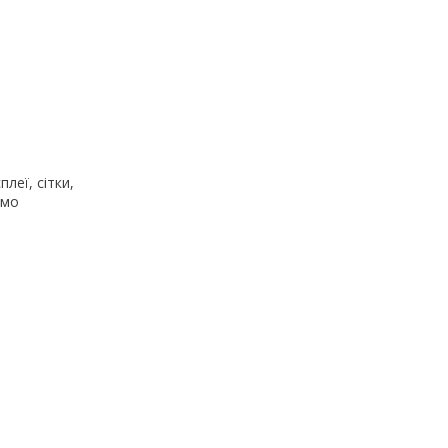
леї, сітки,
ємо