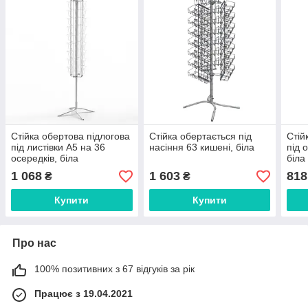
Стійка обертова підлогова
Стійка обертається під
Стій
під листівки А5 на 36
насіння 63 кишені, біла
під 
осередків, біла
біла
1 068
1 603
818
₴
₴
Купити
Купити
Про нас
100% позитивних з 67 відгуків за рік
Працює з 19.04.2021