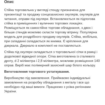
Опис
Стійка торговельна у вигляді стенду призначена для
презентації та продажу сонцезахисних окулярів, окулярів для
читання, оправи під окуляри. Встановлюється як підлогова
стійка в приміщеннях і вуличних торгових локаціях.
Розміщується як самостійне торгове обладнання, з двох і
більше стендів можливо скласти торгову вітрину. Популярна
модель для роздрібного продажу окулярів. Стійка, мобільна,
при складанні складається як книжка. Є кріплення для
дзеркала. Дзеркало в комплекті не поставляється.
Стійка під окуляри складається з торговельної сітки в рамці і
додаткової відкидної опори. Сітка виготовлена із сталевого
дроту, d 2 міліметра і 2,8 міліметра, можливе розміщення 140
оправ. Виріб має полімерний захисний шар білого кольору.
Виготовлення торгового устаткування.
Виробництво під замовлення. Приймаємо індивідуальні
замовлення на розробку обладнання з металу і все що
необхідно під ваші вимоги. Працюємо з усіма регіонами
України.