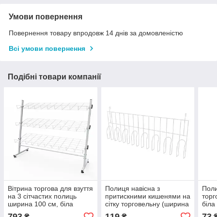
Умови повернення
Повернення товару впродовж 14 днів за домовленістю
Всі умови повернення
Подібні товари компанії
Вітрина торгова для взуття
Полиця навісна з
Поли
на 3 сітчастих полиць
притискними кишенями на
торг
ширина 100 см, біла
сітку торговельну (ширина
біла
700 мм), біла
793
119
73
₴
₴